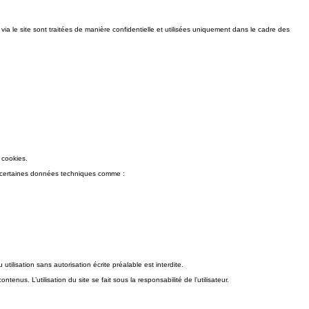
a le site sont traitées de manière confidentielle et utilisées uniquement dans le cadre des
s cookies.
rer certaines données techniques comme :
ilisation sans autorisation écrite préalable est interdite.
nus. L’utilisation du site se fait sous la responsabilité de l’utilisateur.