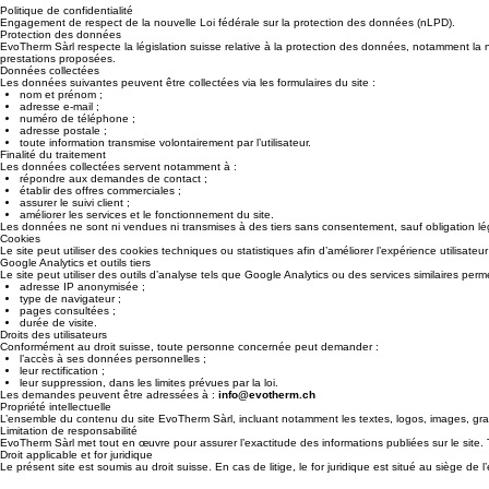
Politique de confidentialité
Engagement de respect de la nouvelle Loi fédérale sur la protection des données (nLPD).
Protection des données
EvoTherm Sàrl respecte la législation suisse relative à la protection des données, notamment la n
prestations proposées.
Données collectées
Les données suivantes peuvent être collectées via les formulaires du site :
nom et prénom ;
adresse e-mail ;
numéro de téléphone ;
adresse postale ;
toute information transmise volontairement par l’utilisateur.
Finalité du traitement
Les données collectées servent notamment à :
répondre aux demandes de contact ;
établir des offres commerciales ;
assurer le suivi client ;
améliorer les services et le fonctionnement du site.
Les données ne sont ni vendues ni transmises à des tiers sans consentement, sauf obligation lé
Cookies
Le site peut utiliser des cookies techniques ou statistiques afin d’améliorer l’expérience utilisate
Google Analytics et outils tiers
Le site peut utiliser des outils d’analyse tels que Google Analytics ou des services similaires 
adresse IP anonymisée ;
type de navigateur ;
pages consultées ;
durée de visite.
Droits des utilisateurs
Conformément au droit suisse, toute personne concernée peut demander :
l’accès à ses données personnelles ;
leur rectification ;
leur suppression, dans les limites prévues par la loi.
Les demandes peuvent être adressées à :
info@evotherm.ch
Propriété intellectuelle
L’ensemble du contenu du site EvoTherm Sàrl, incluant notamment les textes, logos, images, graphis
Limitation de responsabilité
EvoTherm Sàrl met tout en œuvre pour assurer l’exactitude des informations publiées sur le site. Tout
Droit applicable et for juridique