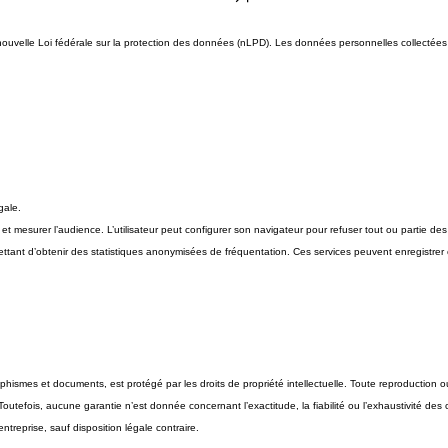
Contact
Contact
ouvelle Loi fédérale sur la protection des données (nLPD). Les données personnelles collectées vi
gale.
ur et mesurer l’audience. L’utilisateur peut configurer son navigateur pour refuser tout ou partie de
permettant d’obtenir des statistiques anonymisées de fréquentation. Ces services peuvent enregist
mes et documents, est protégé par les droits de propriété intellectuelle. Toute reproduction ou ut
efois, aucune garantie n’est donnée concernant l’exactitude, la fiabilité ou l’exhaustivité des conte