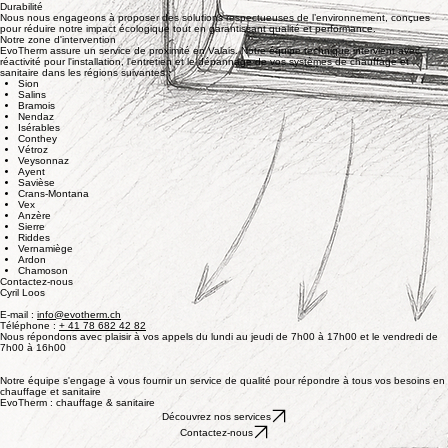
Notre équipe déploie un savoir-faire d'excellence pour concevoir et installer des systèmes de
chauffage et sanitaire fiable.
Réactivité & service
Nous plaçons votre confort au sommet de nos priorités avec une rapidité d'intervention pour
toutes vos réparations et entretiens.
Qualité & fiabilité
Nous mettons un point d’honneur à garantir un travail irréprochable, fondé sur la qualité et la
fiabilité.
Durabilité
Nous nous engageons à proposer des solutions respectueuses de l’environnement, conçues
pour réduire notre impact écologique tout en garantissant qualité et performance.
Notre zone d'intervention
EvoTherm assure un service de proximité en Valais. Notre équipe technique intervient avec
réactivité pour l'installation, l'entretien et le dépannage de vos systèmes de chauffage et
sanitaire dans les régions suivantes :
Sion
Salins
Bramois
Nendaz
Isérables
Conthey
Vétroz
Veysonnaz
Ayent
Savièse
Crans-Montana
Vex
Anzère
Sierre
Riddes
Vernamiège
Ardon
Chamoson
Contactez-nous
Cyril Loos
E-mail :
info@evotherm.ch
Téléphone :
+ 41 78 682 42 82
Nous répondons avec plaisir à vos appels du lundi au jeudi de 7h00 à 17h00 et le vendredi de
7h00 à 16h00