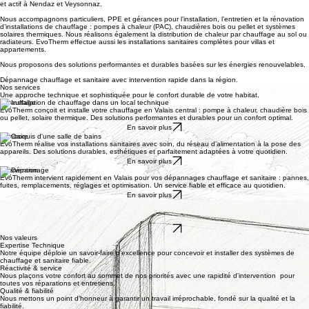
Contact
Contact
EvoTherm - votre spécialiste chauffage et sanitaire - Valais central
EvoTherm Sàrl est votre spécialiste du chauffage et du sanitaire en Valais central, basé à Sion
et actif à Nendaz et Veysonnaz.
Nous accompagnons particuliers, PPE et gérances pour l’installation, l’entretien et la rénovation
d’installations de chauffage : pompes à chaleur (PAC), chaudières bois ou pellet et systèmes
solaires thermiques. Nous réalisons également la distribution de chaleur par chauffage au sol ou
radiateurs. EvoTherm effectue aussi les installations sanitaires complètes pour villas et
appartements.
Nous proposons des solutions performantes et durables basées sur les énergies renouvelables.
Dépannage chauffage et sanitaire avec intervention rapide dans la région.
Nos services
Une approche technique et sophistiquée pour le confort durable de votre habitat.
Chauffage
EvoTherm conçoit et installe votre chauffage en Valais central : pompe à chaleur, chaudière bois
ou pellet, solaire thermique. Des solutions performantes et durables pour un confort optimal.
En savoir plus
Sanitaire
EvoTherm réalise vos installations sanitaires avec soin, du réseau d’alimentation à la pose des
appareils. Des solutions durables, esthétiques et parfaitement adaptées à votre quotidien.
En savoir plus
Intervention
EvoTherm intervient rapidement en Valais pour vos dépannages chauffage et sanitaire : pannes,
fuites, remplacements, réglages et optimisation. Un service fiable et efficace au quotidien.
En savoir plus
Climatisation
EvoTherm installe vos systèmes de climatisation pour un confort thermique toute l'année. Des
solutions discrètes et performantes adaptées à votre intérieur.
En savoir plus
Nos valeurs
Expertise Technique